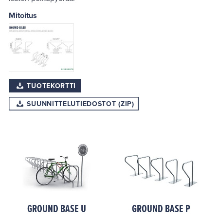
One Side Shelter
Pyykkitelineet
Mitoitus
Dual Side Shelter
Mattotelineet
Street Side
Urban Hoop
TUOTEKORTTI
SUUNNITTELUTIEDOSTOT (ZIP)
GROUND BASE U
GROUND BASE P