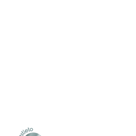
Vertical Space Saver
Wall Side
Tj. Irina Sillanpää
+35850 381 8889
irina.sillanpaa@bikekeeper.com
Antti Lempiö
+35840 750 5993
antti.lempio@bikekeeper.com
PL1188
00101 Helsinki