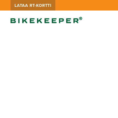
LATAA RT-KORTTI
GROUND BAS
SIDE
Uppo- tai pinta-asennettava 
Ground Base Dual Side on mol
täytettävä, skaalautuva pyörät
polkupyörien ja skoottereiden l
pitkäaikaissäilytykseen. Telinei
vapaasti suorien rivistöjen sija