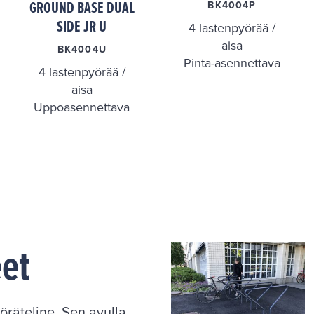
GROUND BASE DUAL
BK4004P
SIDE JR U
4 lastenpyörää /
aisa
BK4004U
Pinta-asennettava
4 lastenpyörää /
aisa
Uppoasennettava
eet
räteline. Sen avulla