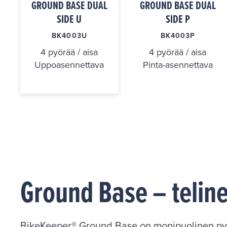
GROUND BASE DUAL
GROUND BASE DUAL
SIDE U
SIDE P
BK4003U
BK4003P
4 pyörää / aisa
4 pyörää / aisa
Uppoasennettava
Pinta-asennettava
Ground Base – telin
BikeKeeper® Ground Base on monipuolinen pyö