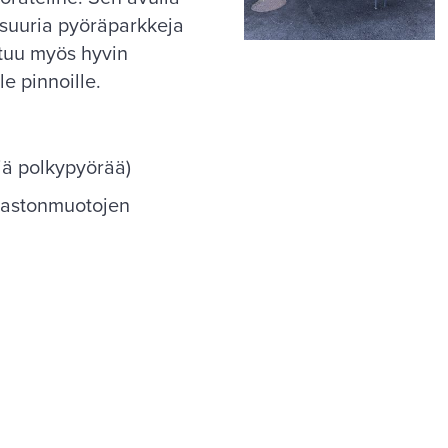
 suuria pyöräparkkeja
ltuu myös hyvin
le pinnoille.
jä polkypyörää)
aastonmuotojen