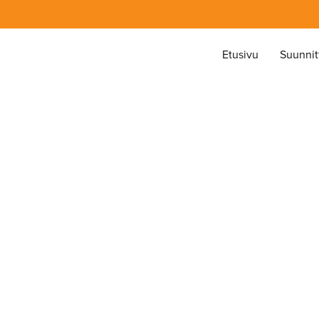
Ladatta
Etusivu
Suunnitt
E DUAL
BikeKeeper® Premium
emmilta puolin
elineratkaisu
yhyt- ja
tä voi ryhmitellä
an.