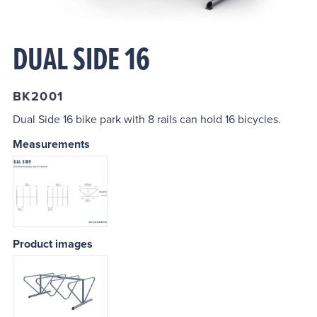
Street Side
DUAL SIDE 16
Urban Hoop
BK2001
Dual Side 16 bike park with 8 rails can hold 16 bicycles.
Measurements
Product images