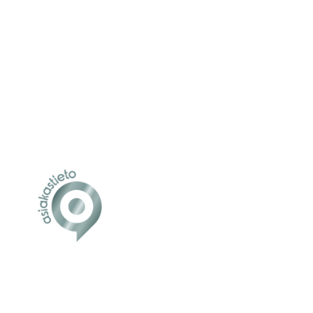
+35840 750 5993
antti.lempio@bikekeeper.com
PL1188
00101 Helsinki